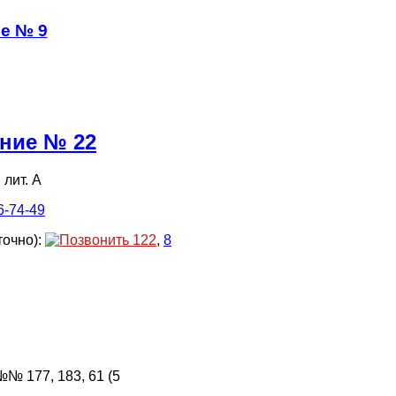
е № 9
ение № 22
 лит. А
6-74-49
точно):
122
,
8
№ 177, 183, 61 (5