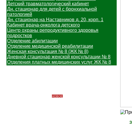
Детский травматологический кабинет
Дн. стационар для детей с бронхиальной
патологией
Дн. стационар на Наставников д. 20, корп. 1
Кабинет врача-онколога детского
Центр охраны репродуктивного здоровья
подростков
Отделение абилитации
Отделение медицинской реабилитации
Женская консультация № 8 (ЖК № 8)
Дневной стационар женской консультации № 8
Отделения платных медицинских услуг ЖК № 8
Информация
Важная информация
Вакцинопрофилактика
НОВОЕ
Узнать свой участок
Профилактические медицинские осмотры
Платные медицинские услуги
Противодействие коррупции
Доступная среда
З