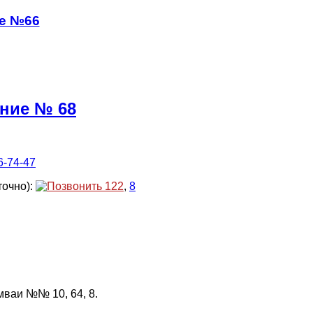
ие №66
ение № 68
6-74-47
точно):
122
,
8
мваи №№ 10, 64, 8.