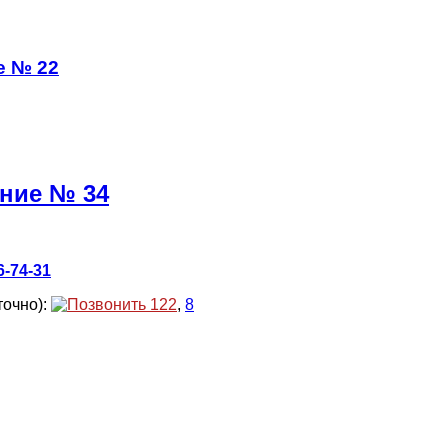
е № 22
ение № 34
6-74-31
точно):
122
,
8