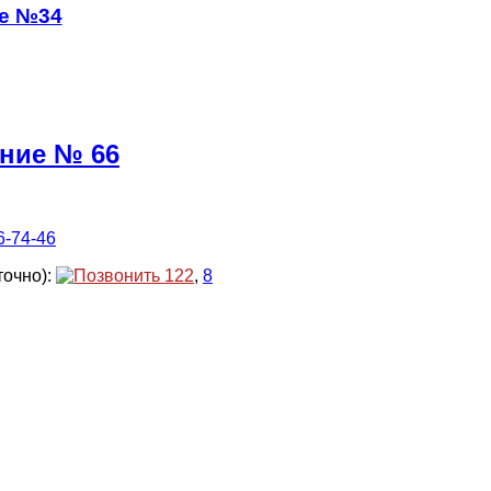
ие №34
ение № 66
6-74-46
точно):
122
,
8