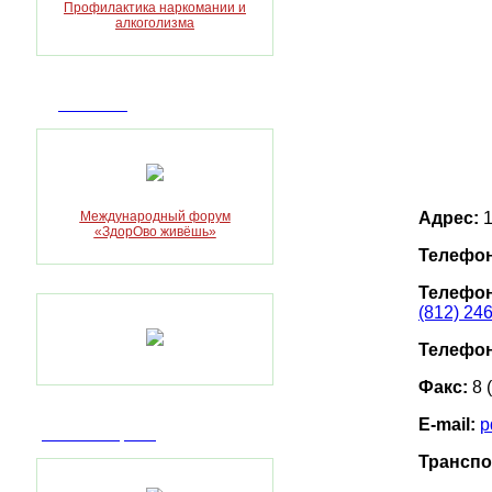
Профилактика наркомании и
алкоголизма
Достижения
Адрес:
1
Международный форум
«ЗдорОво живёшь»
Телефон
Телефон
(812) 24
Телефон
Факс:
8 
E-mail:
p
Пилотный проект
Транспо