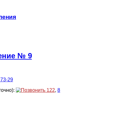
ления
ение № 9
-73-29
точно):
122
,
8