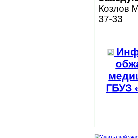
Козлов М
37-33
Инф
обж
меди
ГБУЗ 