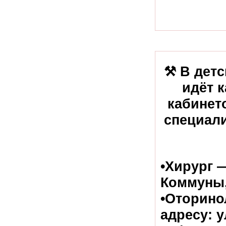
⚒️ В дет
идёт 
кабинет
специали
•Хирург 
Коммуны,
•Оторино
адресу: у