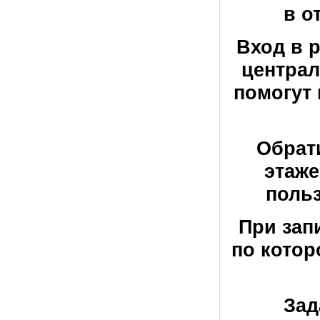
в о
Вход в 
централ
помогут 
Обрати
этаже
польз
При зап
по котор
Зад