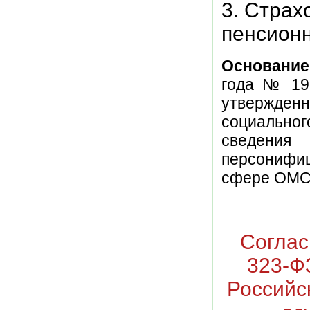
3. Страх
пенсион
Основание
года № 192
утвержде
социальног
сведения
персонифи
сфере ОМС.
Соглас
323-Ф
Российс