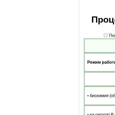
Проц
По
Режим рабо
• биохимия (о
• на гепатит В