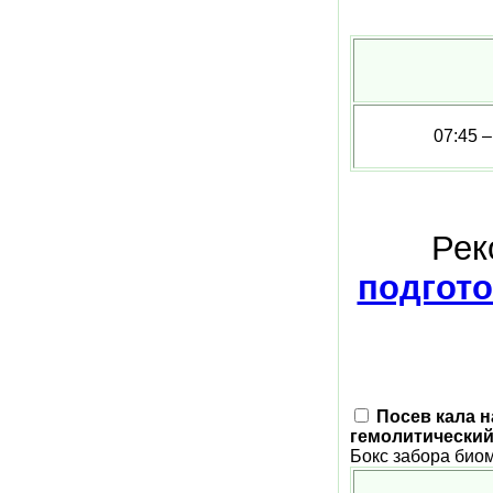
07:45 –
Рек
подгото
Посев кала на
гемолитический 
Бокс забора био