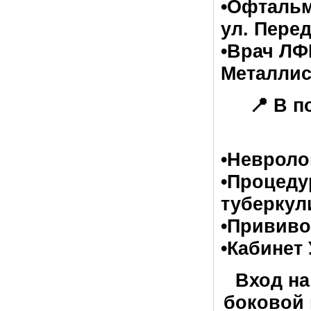
•Офтальм
ул. Перед
•Врач ЛФ
Металлист
📍 В п
•Невролог
•Процеду
туберкул
•Прививо
•Кабинет 
Вход на
боковой 