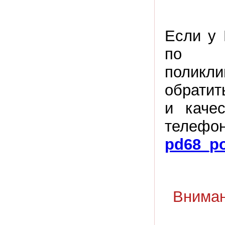
Если у 
по о
поликли
обратит
и каче
телефо
pd68_po
Вниман