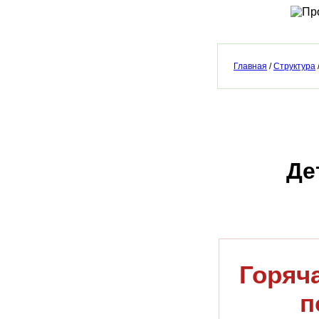
Главная
/
Структура
Де
Горяч
п