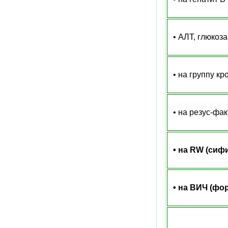
• АЛТ, глюкоза
• на группу кр
• на резус-фа
•
на RW (сиф
•
на ВИЧ (фор