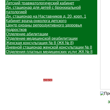
Детский травматологический кабинет
Дн. стационар для детей с бронхиальной
патологией
Дн. стационар на Наставников д. 20, корп. 1
Кабинет врача-онколога детского
Центр охраны репродуктивного здоровья
подростков
Отделение абилитации
Отделение медицинской реабилитации
Женская консультация № 8 (ЖК № 8)
Дневной стационар женской консультации № 8
Отделения платных медицинских услуг ЖК № 8
Информация
Важная информация
Вакцинопрофилактика
НОВОЕ
Узнать свой участок
Профилактические медицинские осмотры
Платные медицинские услуги
Противодействие коррупции
Доступная среда
З