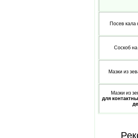
Посев кала 
Соскоб на
Мазки из зев
Мазки из з
для контактны
де
Рек