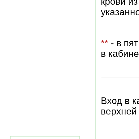
крови и
указанн
**
- в пя
в кабин
Вход в 
верхней 