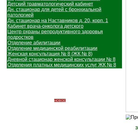
Детский травматологический кабинет
Дн. стационар для детей с бронхиальной
патологией
Дн. стационар на Наставников д. 20, корп. 1
Кабинет врача-онколога детского
Центр охраны репродуктивного здоровья
подростков
Отделение абилитации
Отделение медицинской реабилитации
Женская консультация № 8 (ЖК № 8)
Дневной стационар женской консультации № 8
Отделения платных медицинских услуг ЖК № 8
Информация
Важная информация
Вакцинопрофилактика
НОВОЕ
Узнать свой участок
Профилактические медицинские осмотры
Платные медицинские услуги
Противодействие коррупции
Доступная среда
З