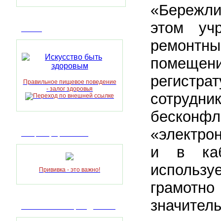
«Бережли
этом уч
Статья
ремонтн
помеще
регистра
Правильное пищевое поведение
- залог здоровья
сотрудни
бесконфл
«электрон
Вакцинопрофилактика
и в каб
использ
Прививка - это важно!
грамот
значитель
Анонимная помощь подросткам