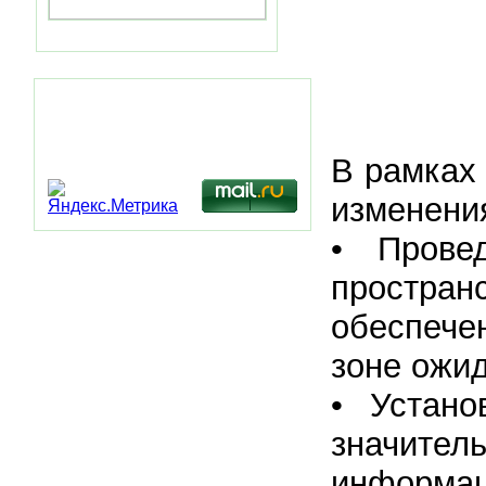
Статистика посещений
В рамках
изменени
• Прове
простра
обеспече
зоне ожид
• Устано
значит
информац