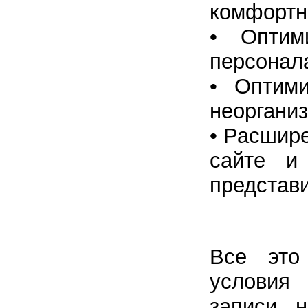
комфортн
• Оптим
персонал
• Оптими
неорганиз
• Расшир
сайте и
представ
Все это
условия 
записи н