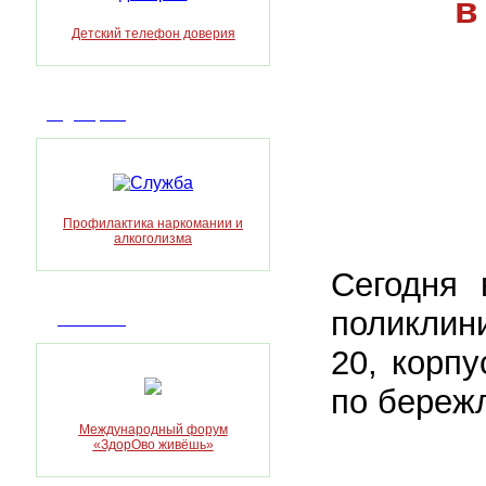
в
Детский телефон доверия
Видеоархив
Профилактика наркомании и
алкоголизма
Сегодня 
поликлини
Достижения
20, корп
по береж
Международный форум
«ЗдорОво живёшь»