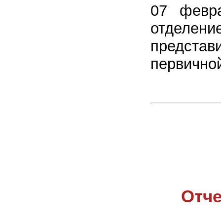
07 февра
отделе
представ
первично
Отче