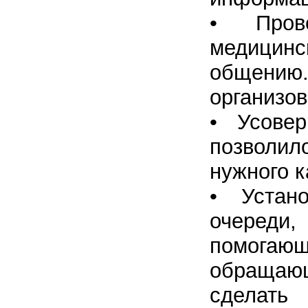
• Пров
медицинс
общени
организов
• Усовер
позволил
нужного к
• Устан
очеред
помога
обращаю
сделат