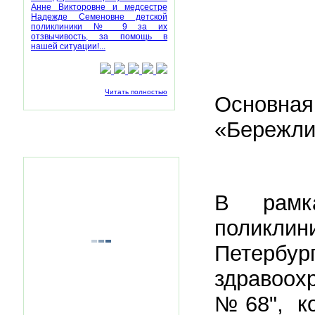
Анне Викторовне и медсестре
Надежде Семеновне детской
поликлиники № 9 за их
отзвычивость, за помощь в
нашей ситуации!...
Читать полностью
Основная
«Бережли
Наша группа ВКонтакте
В рамк
поликл
Петербу
здравоох
№68", ко