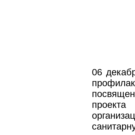
06 декаб
профил
посвящен
проекта
организ
санитар