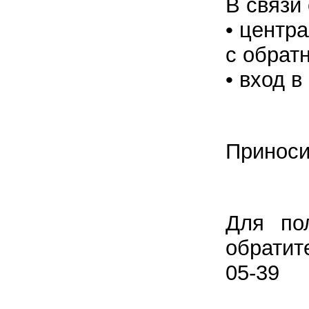
В связи
• центр
с обрат
• вход в
Приноси
Для по
обратите
05-39