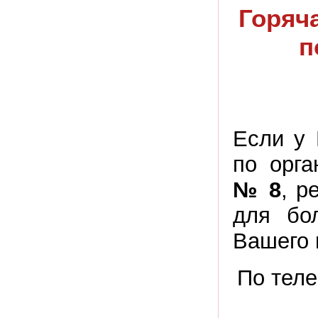
Горяч
п
Если у 
по орг
№ 8
, р
для бо
Вашего 
По тел