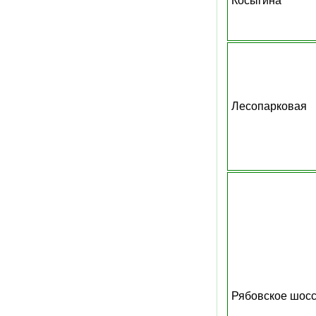
Косыгина
Лесопарковая
Рябовское шос