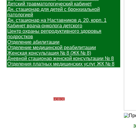
Детский травматологический кабинет
Дн. стационар для детей с бронхиальной
патологией
Дн. стационар на Наставников д. 20, корп. 1
Кабинет врача-онколога детского
Центр охраны репродуктивного здоровья
подростков
Отделение абилитации
Отделение медицинской реабилитации
Женская консультация № 8 (ЖК № 8)
Дневной стационар женской консультации № 8
Отделения платных медицинских услуг ЖК № 8
Информация
Важная информация
Вакцинопрофилактика
НОВОЕ
Узнать свой участок
Профилактические медицинские осмотры
Платные медицинские услуги
Противодействие коррупции
Доступная среда
З