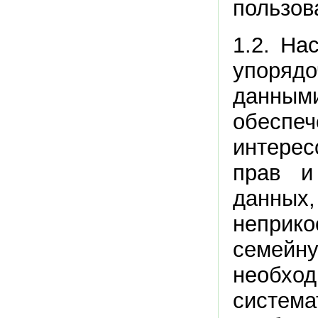
пользов
1.2. На
упоряд
данными
обеспе
интерес
прав и
данны
неприк
семей
необх
систем