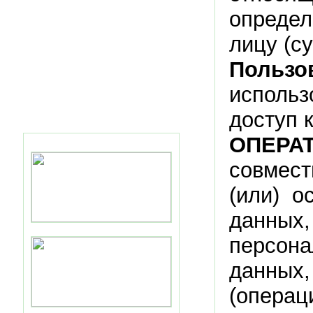
определ
лицу (с
Пользо
использ
доступ 
ОПЕРА
совмес
(или) о
данных,
персон
данных
(опера