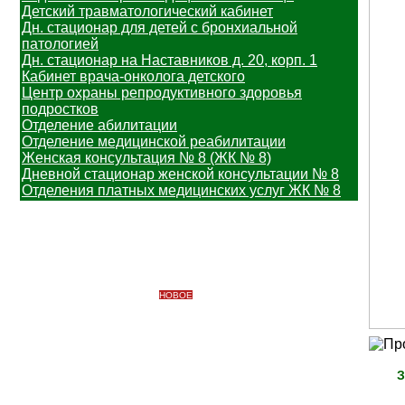
Детский травматологический кабинет
Дн. стационар для детей с бронхиальной
патологией
Дн. стационар на Наставников д. 20, корп. 1
Кабинет врача-онколога детского
Центр охраны репродуктивного здоровья
подростков
Отделение абилитации
Отделение медицинской реабилитации
Женская консультация № 8 (ЖК № 8)
Дневной стационар женской консультации № 8
Отделения платных медицинских услуг ЖК № 8
Информация
Важная информация
Вакцинопрофилактика
НОВОЕ
Узнать свой участок
Профилактические медицинские осмотры
Платные медицинские услуги
Противодействие коррупции
Доступная среда
З