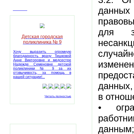
данны
Отзывы
правовы
для з
Детская городская
несанк
поликлиника № 9
случай
Хочу выразить огромную
благодарность врачу Тишковой
Анне Викторовне и медсестре
измене
Надежде Семеновне детской
поликлиники № 9 за их
предост
отзвычивость, за помощь в
нашей ситуации!...
данных,
в отнош
Читать полностью
• огра
работн
Наша группа ВКонтакте
данным