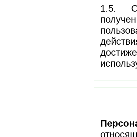
1.5. 
получ
пользо
дейст
достиж
использ
Персон
относ