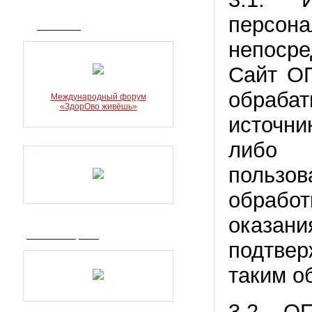
персон
Достижения
непоср
Сайт О
обраба
Международный форум
«ЗдорОво живёшь»
источни
либо 
пользо
обработ
оказани
Пилотный проект
подтве
таким о
3.2. О