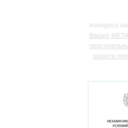
Находясь на
Ваших META
персональн
защите пер