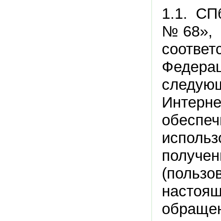
1.1. СП
№68», 
соответ
Федера
следующ
Интерне
обеспеч
испол
получ
(поль
настоя
обращ