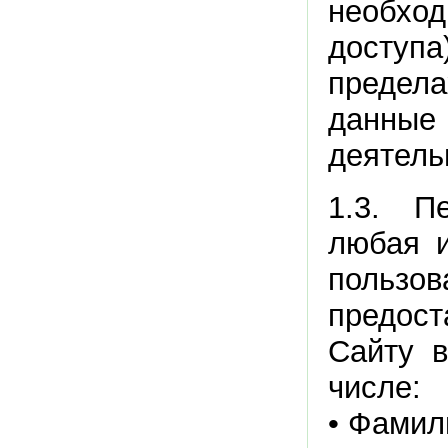
необхо
доступа
предела
данны
деятель
1.3. П
любая и
пользов
предост
Сайту в
числе:
• Фамил