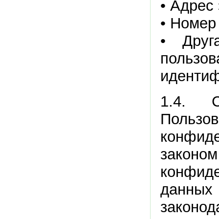
• Адрес 
• Номер
• Друг
пользов
идентиф
1.4. 
Поль
конфид
зако
конфиде
данных 
законод