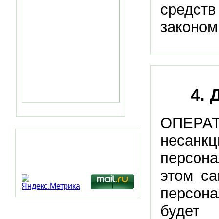
средств
законом
4.
ОПЕРАТО
несанкц
Статистика посещений
персона
этом са
персон
будет 