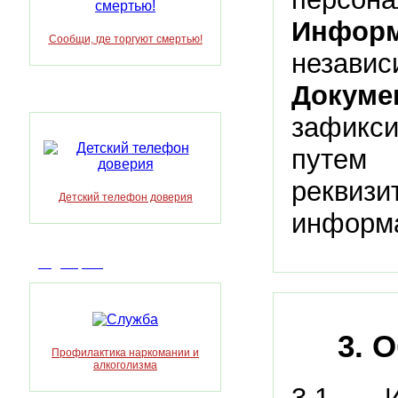
Инфор
Сообщи, где торгуют смертью!
независ
Докум
зафикс
путем
реквиз
Детский телефон доверия
информа
Видеоархив
3. 
Профилактика наркомании и
алкоголизма
3.1. 