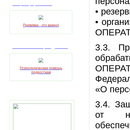
персона
Вакцинопрофилактика
• резер
• орган
Прививка - это важно!
ОПЕРА
3.3. П
Анонимная помощь подросткам
обраб
ОПЕРАТ
Психологическая помощь
подросткам
Федера
«О перс
Полезные ссылки
3.4. За
от не
обеспе