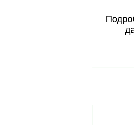
Подро
д
ИНН:
7806004349