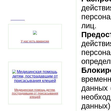
дейст
персон
Вакансии
лиц.
Предос
дейст
У нас есть вакансии
персон
определ
Блоки
временн
данных 
Медицинская помощь детям,
пострадавшим от присасывания
необхо
клещей
данных)