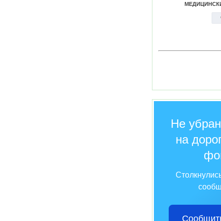
Не убран
на дорог
фо
Столкнулис
сообщ
Сообщить