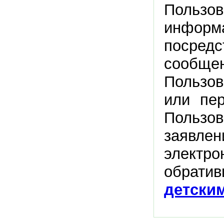
Пользов
инфор
посре
сообщ
Пользо
или пер
Пользо
заявл
электро
обрати
детски