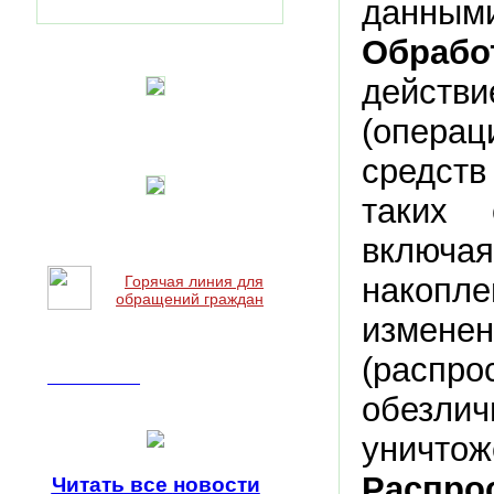
данным
Обрабо
действи
(опера
средств
таких 
включа
накопле
Горячая линия для
обращений граждан
изменен
(распр
Наши новости
обезли
уничтож
Распро
Читать все
новости