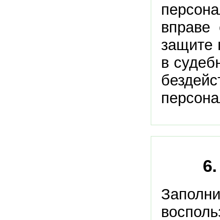
персон
вправе 
защите 
в судеб
бездейс
персона
6
Запол
воспол