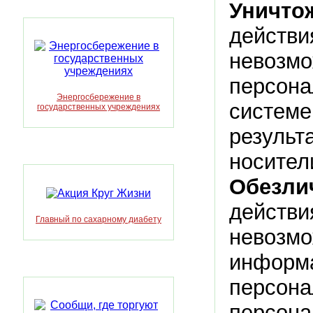
Уничт
действ
невоз
персо
Энергосбережение в
систем
государственных учреждениях
результ
носител
Обезл
действ
Главный по сахарному диабету
невозмо
инфор
персон
персона