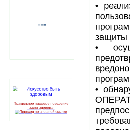
• реали
пользо
програм
защиты
• осущ
предотв
вредон
Статья
програм
• обнар
ОПЕРА
Правильное пищевое поведение
предпо
- залог здоровья
требов