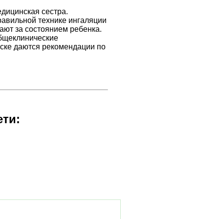
едицинская сестра.
равильной технике ингаляции
ают за состоянием ребенка.
общеклинические
ске даются рекомендации по
ети: