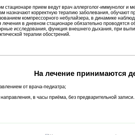
м стационаре прием ведут врач аллерголог-иммунолог и м
м назначают корректную терапию заболевания, обучают п
зованием компрессорного небулайзера, в динамике наблюд
 лечения в дневном стационаре обязательно проводятся 
орные исследования, функция внешнего дыхания, при выпи
тической терапии обострений.
На лечение принимаются д
авлением от врача-педиатра;
 направления, в часы приёма, без предварительной записи.