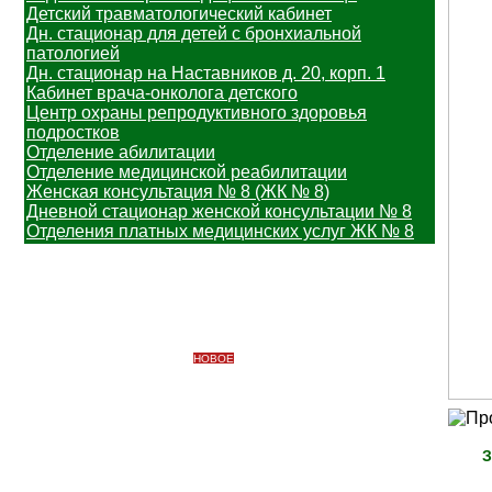
Детский травматологический кабинет
Дн. стационар для детей с бронхиальной
патологией
Дн. стационар на Наставников д. 20, корп. 1
Кабинет врача-онколога детского
Центр охраны репродуктивного здоровья
подростков
Отделение абилитации
Отделение медицинской реабилитации
Женская консультация № 8 (ЖК № 8)
Дневной стационар женской консультации № 8
Отделения платных медицинских услуг ЖК № 8
Информация
Важная информация
Вакцинопрофилактика
НОВОЕ
Узнать свой участок
Профилактические медицинские осмотры
Платные медицинские услуги
Противодействие коррупции
Доступная среда
З