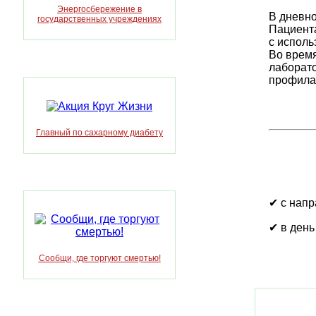
Энергосбережение в
В дневно
государственных учреждениях
Пациента
с исполь
Во время
лаборат
профилак
Главный по сахарному диабету
✔ с напр
✔ в день
Сообщи, где торгуют смертью!