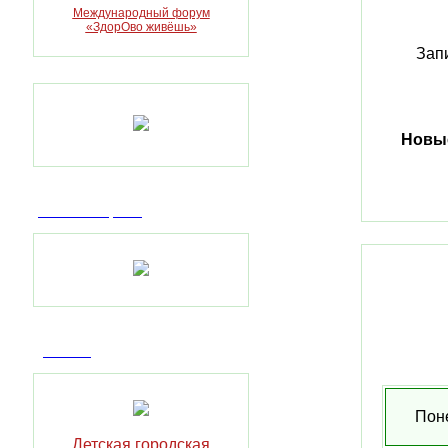
Международный форум
«ЗдорОво живёшь»
Зап
Новые
Пилотный проект
Отзывы
Пон
Детская городская