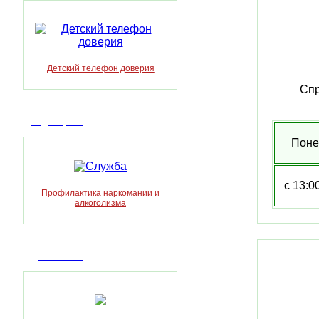
Детский телефон доверия
Спр
Видеоархив
Поне
с 13:0
Профилактика наркомании и
алкоголизма
Достижения